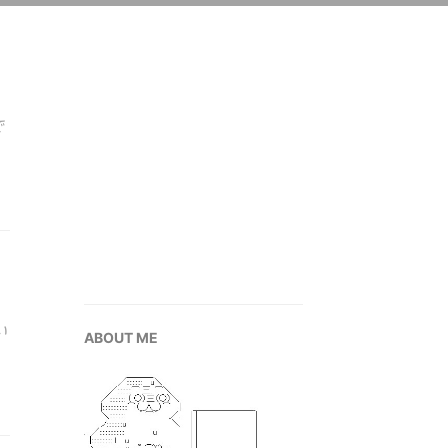
で
い
ABOUT ME