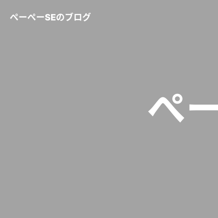
ぺーぺーSEのブログ
ぺ