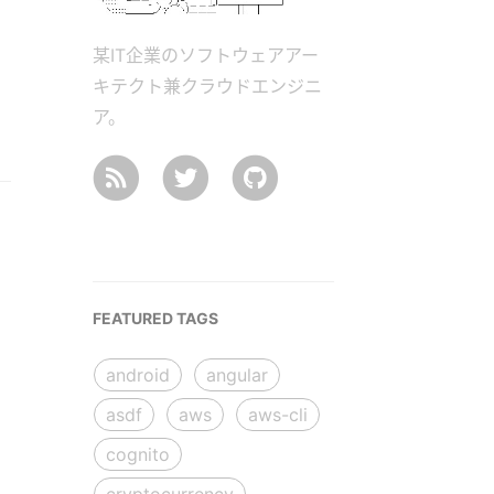
某IT企業のソフトウェアアー
キテクト兼クラウドエンジニ
ア。
FEATURED TAGS
android
angular
asdf
aws
aws-cli
cognito
cryptocurrency