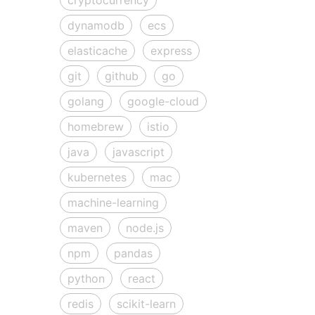
dynamodb
ecs
elasticache
express
git
github
go
golang
google-cloud
homebrew
istio
java
javascript
kubernetes
mac
machine-learning
maven
node.js
npm
pandas
python
react
redis
scikit-learn